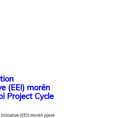
tion
e (EEI) morën
i Project Cycle
nitiative (EEI) morën pjesë