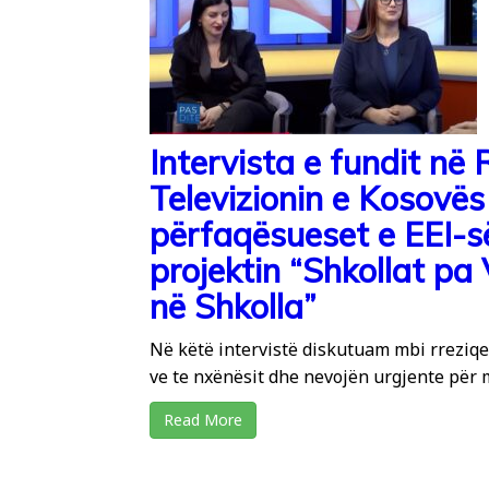
Intervista e fundit në 
Televizionin e Kosovë
përfaqësueset e EEI-s
projektin “Shkollat pa
në Shkolla”
Në këtë intervistë diskutuam mbi rreziqet
ve te nxënësit dhe nevojën urgjente për 
Read More