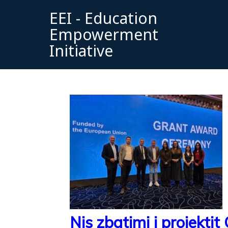
EEI - Education
Empowerment
Initiative
Nis zbatimi i projektit