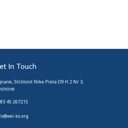
et In Touch
pianë, Str.Imzot Nike Prela D9 H 2 Nr 3,
ishtinë
83 45 267215
fo@eei-ks.org