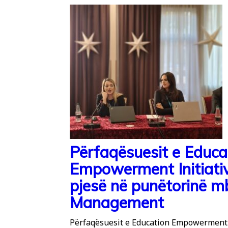
Përfaqësuesit e Educa
Empowerment Initiativ
pjesë në punëtorinë mb
Management
Përfaqësuesit e Education Empowerment I