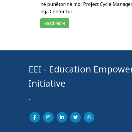
në punëtorinë mbi Project Cycle Manage
nga Center for ...
Read More
EEI - Education Empow
Initiative
-