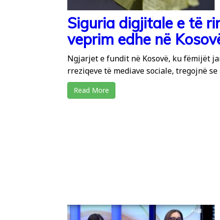
Siguria digjitale e të r
veprim edhe në Kosov
Ngjarjet e fundit në Kosovë, ku fëmijët j
rreziqeve të mediave sociale, tregojnë se si
Read More