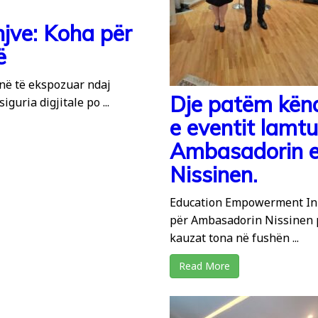
injve: Koha për
ë
anë të ekspozuar ndaj
Dje patëm këna
guria digjitale po ...
e eventit lamt
Ambasadorin e 
Nissinen.
Education Empowerment Init
për Ambasadorin Nissinen
kauzat tona në fushën ...
Read More