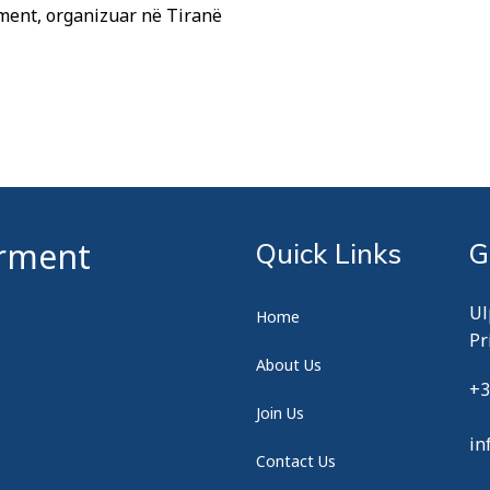
ment, organizuar në Tiranë
erment
Quick Links
G
Ul
Home
Pr
About Us
+3
Join Us
in
Contact Us