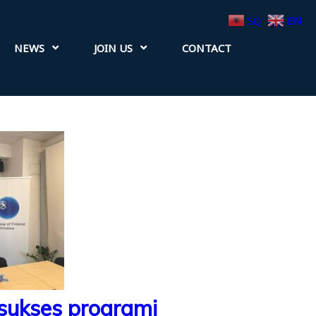
SQ
EN
NEWS
JOIN US
CONTACT
sukses programi