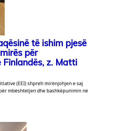
qësinë të ishim pjesë
umirës për
Finlandës, z. Matti
iative (EEI) shpreh mirënjohjen e saj
 për mbështetjen dhe bashkëpunimin në