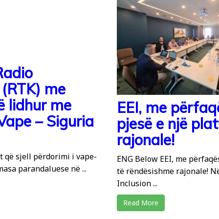
Radio
s (RTK) me
ë lidhur me
EEI, me përfaqë
 Vape – Siguria
pjesë e një pl
rajonale!
 që sjell përdorimi i vape-
ENG Below EEI, me përfaqësu
masa parandaluese në ...
të rëndësishme rajonale! 
Inclusion ...
Read More