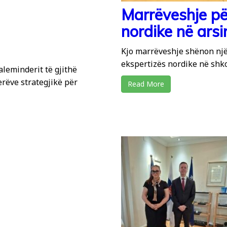
Marrëveshje për
nordike në ars
Kjo marrëveshje shënon një
ekspertizës nordike në shkol
aleminderit të gjithë
ëve strategjikë për
Read More